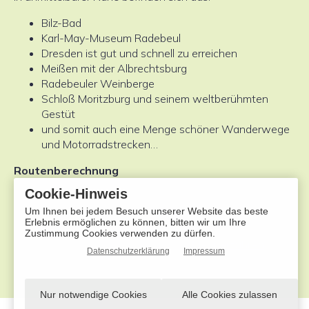
Bilz-Bad
Karl-May-Museum Radebeul
Dresden ist gut und schnell zu erreichen
Meißen mit der Albrechtsburg
Radebeuler Weinberge
Schloß Moritzburg und seinem weltberühmten
Gestüt
und somit auch eine Menge schöner Wanderwege
und Motorradstrecken…
Routenberechnung
Wir zeigen Ihnen, wie Sie unser Gasthaus finden…
Cookie-Hinweis
Hier die
Um Ihnen bei jedem Besuch unserer Website das beste
Anfahrt mit Google-Maps
planen – Mit dem
Erlebnis ermöglichen zu können, bitten wir um Ihre
Laden der Karte akzeptieren Sie die
Zustimmung Cookies verwenden zu dürfen.
Datenschutzerklärung von Google –
Mehr erfahren
Datenschutzerklärung
Impressum
Nur notwendige Cookies
Alle Cookies zulassen