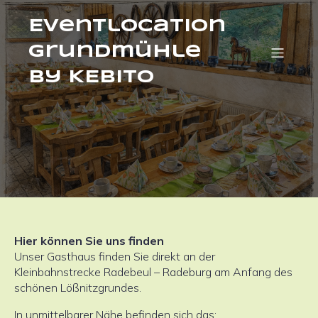
Eventlocation
Grundmühle
by KEBITO
Hier können Sie uns finden
Unser Gasthaus finden Sie direkt an der
Kleinbahnstrecke Radebeul – Radeburg am Anfang des
schönen Lößnitzgrundes.
In unmittelbarer Nähe befinden sich das: